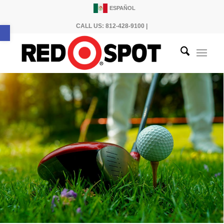
ESPAÑOL
Abrir barra de herramientas
CALL US: 812-428-9100 |