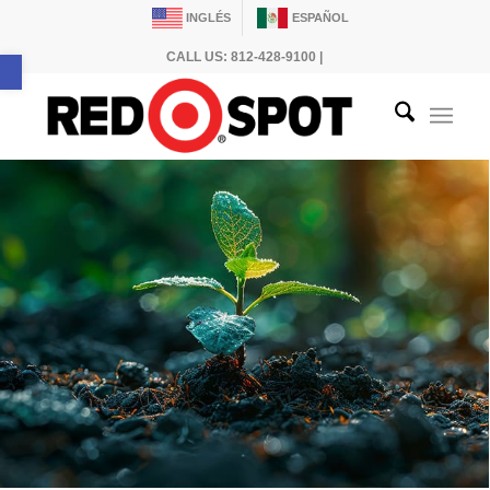
INGLÉS
ESPAÑOL
Abrir barra de herramientas
CALL US: 812-428-9100 |